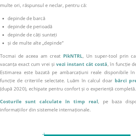
multe ori, răspunsul e neclar, pentru că:
depinde de barcă
depinde de perioadă
depinde de câți sunteți
și de multe alte „depinde”
Tocmai de aceea am creat
PikNTRL
, Un super-tool prin car
vacanța exact cum vrei și
vezi instant cât costă
, în funcție d
Estimarea este bazată pe ambarcațiuni reale disponibile î
funcție de criteriile selectate. Luăm în calcul doar
bărci p
(după 2020), echipate pentru confort și o experiență completă
Costurile sunt calculate în timp real
, pe baza dispon
informațiilor din sistemele internaționale.