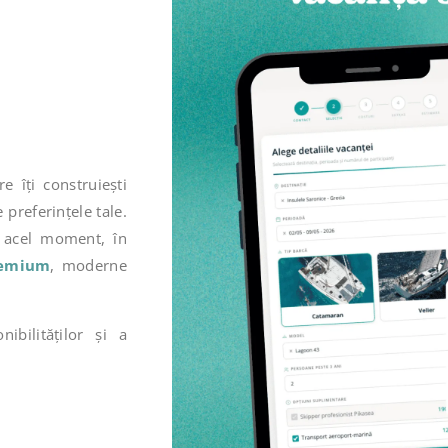
e îți construiești
e preferințele tale.
n acel moment, în
remium
, moderne
.
ibilităților și a