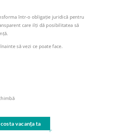
sforma într-o obligație juridică pentru
ransparent care iîți dă posibilitatea să
nță.
 înainte să vezi ce poate face.
schimbă
 costa vacanța ta