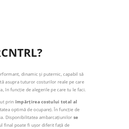
kCNTRL?
formant, dinamic și puternic, capabil să
etă asupra tuturor costurilor reale pe care
 în funcție de alegerile pe care tu le faci.
nut prin
împărțirea costului total al
tatea optimă de ocupare). În funcție de
ia. Disponibilitatea ambarcațiunilor
se
ul final poate fi ușor diferit față de