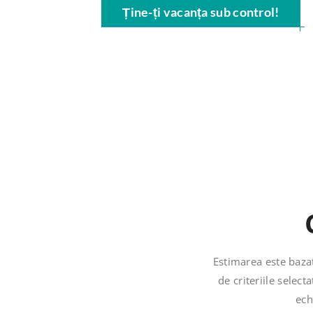
Ține-ți vacanța sub control!
Estimarea este baza
de criteriile sele
ech