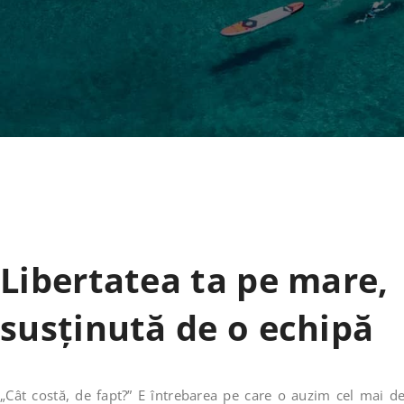
Libertatea ta pe mare,
susținută de o echipă
„Cât costă, de fapt?” E întrebarea pe care o auzim cel mai de