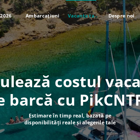
 2026
Ambarcațiuni
Vacanța ta
Despre noi
ulează costul vac
e barcă cu PikCNT
Estimare în timp real, bazată pe
disponibilități reale și alegerile tale