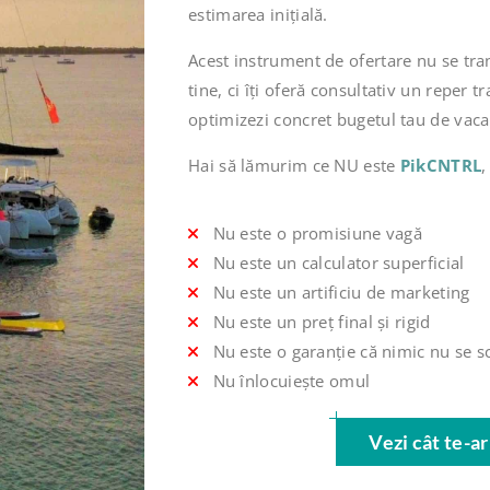
estimarea inițială.
Acest instrument de ofertare nu se tran
tine, ci îți oferă consultativ un reper t
optimizezi concret bugetul tau de vaca
Hai să lămurim ce NU este
PikCNTRL
,
Nu este o promisiune vagă
Nu este un calculator superficial
Nu este un artificiu de marketing
Nu este un preț final și rigid
Nu este o garanție că nimic nu se 
Nu înlocuiește omul
Vezi cât te-ar