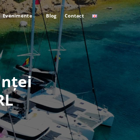
Evenimente
Blog
Contact
anței
RL