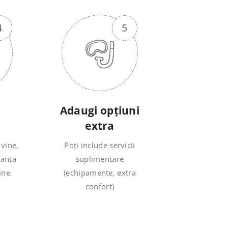
Adaugi opțiuni
extra
 vine,
Poți include servicii
canța
suplimentare
ine.
(echipamente, extra
confort)