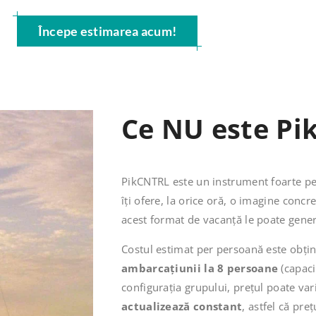
Începe estimarea acum!
Ce NU este Pi
PikCNTRL este un instrument foarte per
îți ofere, la orice oră, o imagine concr
acest format de vacanță le poate genera,
Costul estimat per persoană este obți
ambarcațiunii la 8 persoane
(capaci
configurația grupului, prețul poate var
actualizează constant
, astfel că preț