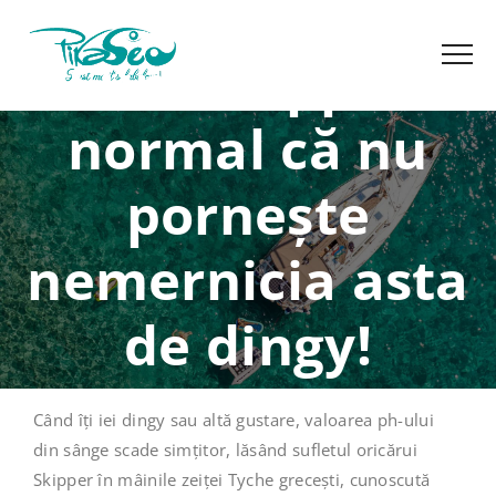
Sunt skipper,
normal că nu
pornește
nemernicia asta
de dingy!
Când îți iei dingy sau altă gustare, valoarea ph-ului
din sânge scade simțitor, lăsând sufletul oricărui
Skipper în mâinile zeiței Tyche grecești, cunoscută