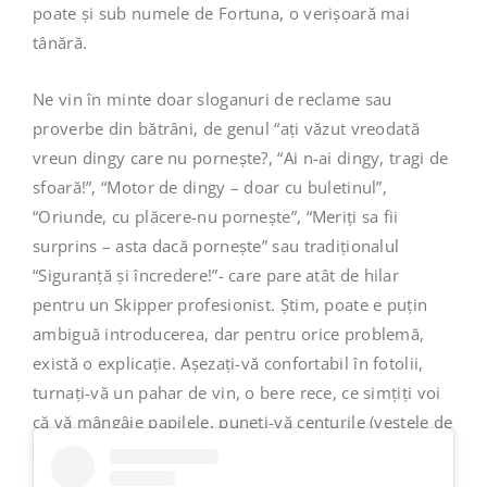
poate și sub numele de Fortuna, o verișoară mai
tânără.
Ne vin în minte doar sloganuri de reclame sau
proverbe din bătrâni, de genul “ați văzut vreodată
vreun dingy care nu pornește?, “Ai n-ai dingy, tragi de
sfoară!”, “Motor de dingy – doar cu buletinul”,
“Oriunde, cu plăcere-nu pornește”, “Meriți sa fii
surprins – asta dacă pornește” sau tradiționalul
“Siguranță și încredere!”- care pare atât de hilar
pentru un Skipper profesionist. Știm, poate e puțin
ambiguă introducerea, dar pentru orice problemă,
există o explicație. Așezați-vă confortabil în fotolii,
turnați-vă un pahar de vin, o bere rece, ce simțiți voi
că vă mângâie papilele, puneți-vă centurile (vestele de
salvare) și să pornim la drum.