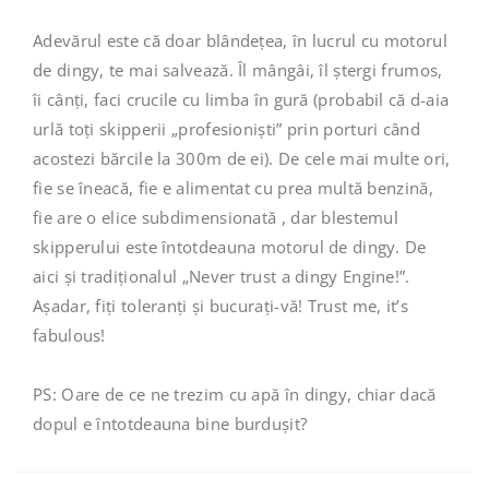
Adevărul este că doar blândețea, în lucrul cu motorul
de dingy, te mai salvează. Îl mângâi, îl ștergi frumos,
îi cânți, faci crucile cu limba în gură (probabil că d-aia
urlă toți skipperii „profesioniști” prin porturi când
acostezi bărcile la 300m de ei). De cele mai multe ori,
fie se îneacă, fie e alimentat cu prea multă benzină,
fie are o elice subdimensionată , dar blestemul
skipperului este întotdeauna motorul de dingy. De
aici și tradiționalul „Never trust a dingy Engine!”.
Așadar, fiți toleranți și bucurați-vă! Trust me, it’s
fabulous!
PS: Oare de ce ne trezim cu apă în dingy, chiar dacă
dopul e întotdeauna bine burdușit?