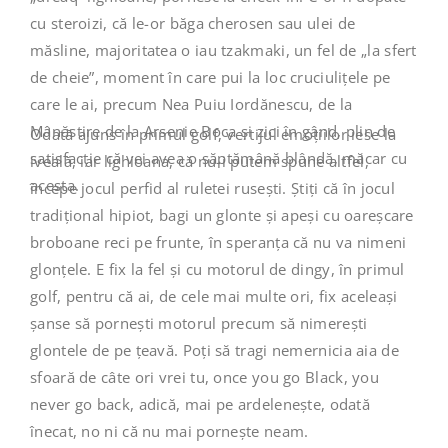
cu steroizi, că le-or băga cherosen sau ulei de
măsline, majoritatea o iau tzakmaki, un fel de „la sfert
de cheie”, moment în care pui la loc cruciulițele pe
care le ai, precum Nea Puiu Iordănescu, de la
Mânăstire de la Arsenie Boca și zici în gând, plin de
Odată ajuns în primul golf, vertijul emoțiilor iese la
satisfacție că vei avea o săptămână blândă, măcar cu
iveală, iar lighioana, că nu-i putem spune altfel,
acesta.
începe jocul perfid al ruletei rusești. Știți că în jocul
tradițional hipiot, bagi un glonte și apeși cu oareșcare
broboane reci pe frunte, în speranța că nu va nimeni
glonțele. E fix la fel și cu motorul de dingy, în primul
golf, pentru că ai, de cele mai multe ori, fix aceleași
șanse să pornești motorul precum să nimerești
glontele de pe țeavă. Poți să tragi nemernicia aia de
sfoară de câte ori vrei tu, once you go Black, you
never go back, adică, mai pe ardelenește, odată
înecat, no ni că nu mai pornește neam.