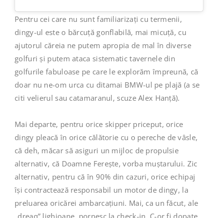
Pentru cei care nu sunt familiarizați cu termenii,
dingy-ul este o bărcuță gonflabilă, mai micuță, cu
ajutorul căreia ne putem apropia de mal în diverse
golfuri și putem ataca sistematic tavernele din
golfurile fabuloase pe care le explorăm împreună, că
doar nu ne-om urca cu ditamai BMW-ul pe plajă (a se
citi velierul sau catamaranul, scuze Alex Hanță).
Mai departe, pentru orice skipper priceput, orice
dingy pleacă în orice călătorie cu o pereche de vâsle,
că deh, măcar să asiguri un mijloc de propulsie
alternativ, că Doamne Ferește, vorba muștarului. Zic
alternativ, pentru că în 90% din cazuri, orice echipaj
își contractează responsabil un motor de dingy, la
preluarea oricărei ambarcațiuni. Mai, ca un făcut, ale
„dreaq” lighioane, pornesc la check-in. C-or fi dopate