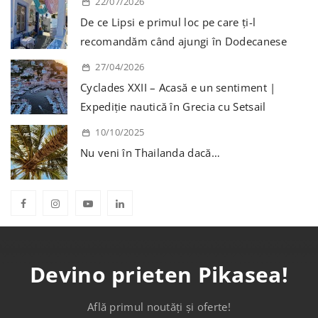
22/07/2026
De ce Lipsi e primul loc pe care ți-l
recomandăm când ajungi în Dodecanese
27/04/2026
Cyclades XXII – Acasă e un sentiment |
Expediție nautică în Grecia cu Setsail
10/10/2025
Nu veni în Thailanda dacă…
Devino prieten Pikasea!
Află primul noutăți și oferte!