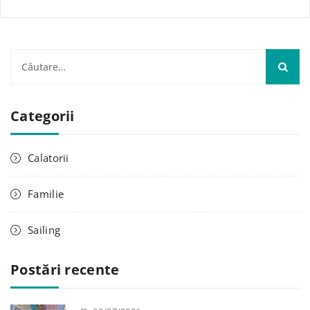
C
a
u
Categorii
t
ă
d
Calatorii
u
p
Familie
ă
:
Sailing
Postări recente