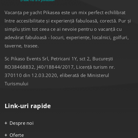
Vacanța pe yacht Pikasea este un mix perfect echilibrat
între accesibilitate și experiență fabuloasă, corectă. Pur și
simplu știm tot ceea ce ai nevoie pentru o vacanță cu
adevărat fabuloasă - locuri, experiențe, localnici, golfuri,
taverne, trasee.
Sc Pikaso Events Srl, Petricani 1Y, sct 2, București
RO38468832, J40/18844/2017, Licență turism nr.
370110 din 12.03.2020, eliberată de Ministerul
Turismului
Link-uri rapide
Despre noi
Oferte