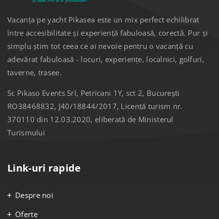
Vacanța pe yacht Pikasea este un mix perfect echilibrat
între accesibilitate și experiență fabuloasă, corectă. Pur și
simplu știm tot ceea ce ai nevoie pentru o vacanță cu
adevărat fabuloasă - locuri, experiențe, localnici, golfuri,
taverne, trasee.
Sc Pikaso Events Srl, Petricani 1Y, sct 2, București
RO38468832, J40/18844/2017, Licență turism nr.
370110 din 12.03.2020, eliberată de Ministerul
Turismului
Link-uri rapide
Despre noi
Oferte