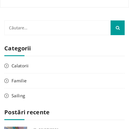
C
a
u
Categorii
t
ă
d
Calatorii
u
p
Familie
ă
:
Sailing
Postări recente