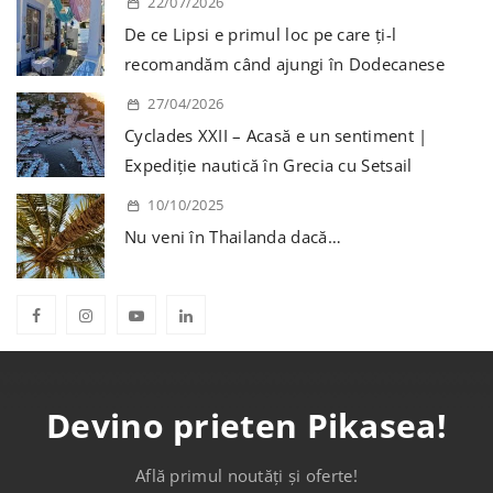
22/07/2026
De ce Lipsi e primul loc pe care ți-l
recomandăm când ajungi în Dodecanese
27/04/2026
Cyclades XXII – Acasă e un sentiment |
Expediție nautică în Grecia cu Setsail
10/10/2025
Nu veni în Thailanda dacă…
Devino prieten Pikasea!
Află primul noutăți și oferte!