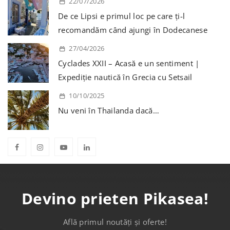
22/07/2026
De ce Lipsi e primul loc pe care ți-l
recomandăm când ajungi în Dodecanese
27/04/2026
Cyclades XXII – Acasă e un sentiment |
Expediție nautică în Grecia cu Setsail
10/10/2025
Nu veni în Thailanda dacă…
Devino prieten Pikasea!
Află primul noutăți și oferte!