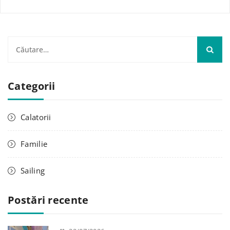
C
a
u
Categorii
t
ă
d
Calatorii
u
p
Familie
ă
:
Sailing
Postări recente