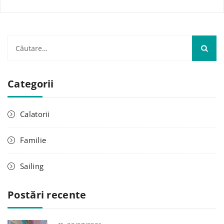
C
a
u
Categorii
t
ă
d
Calatorii
u
p
Familie
ă
:
Sailing
Postări recente