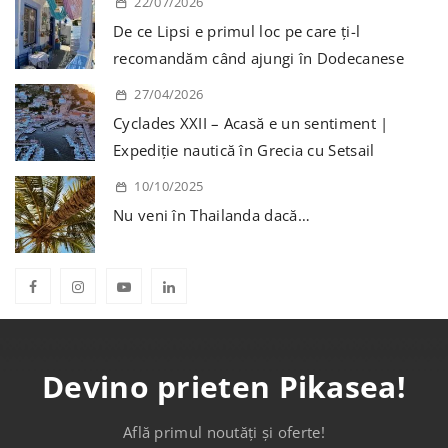
22/07/2026
De ce Lipsi e primul loc pe care ți-l
recomandăm când ajungi în Dodecanese
27/04/2026
Cyclades XXII – Acasă e un sentiment |
Expediție nautică în Grecia cu Setsail
10/10/2025
Nu veni în Thailanda dacă…
Devino prieten Pikasea!
Află primul noutăți și oferte!