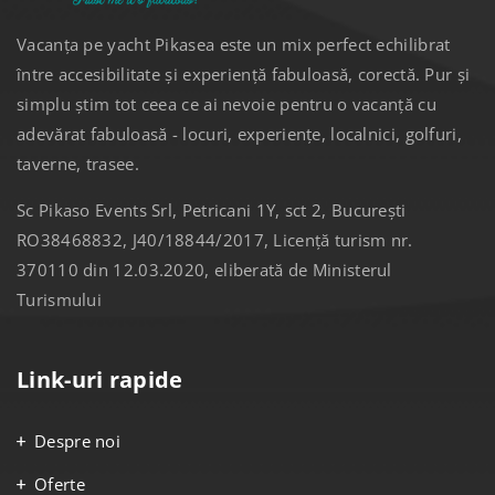
Vacanța pe yacht Pikasea este un mix perfect echilibrat
între accesibilitate și experiență fabuloasă, corectă. Pur și
simplu știm tot ceea ce ai nevoie pentru o vacanță cu
adevărat fabuloasă - locuri, experiențe, localnici, golfuri,
taverne, trasee.
Sc Pikaso Events Srl, Petricani 1Y, sct 2, București
RO38468832, J40/18844/2017, Licență turism nr.
370110 din 12.03.2020, eliberată de Ministerul
Turismului
Link-uri rapide
Despre noi
Oferte