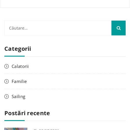
C
a
u
Categorii
t
ă
d
Calatorii
u
p
Familie
ă
:
Sailing
Postări recente