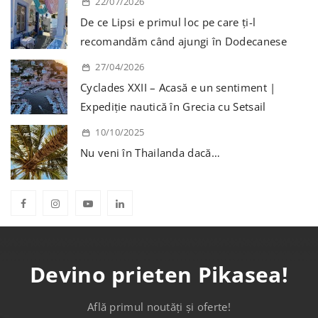
22/07/2026
De ce Lipsi e primul loc pe care ți-l
recomandăm când ajungi în Dodecanese
27/04/2026
Cyclades XXII – Acasă e un sentiment |
Expediție nautică în Grecia cu Setsail
10/10/2025
Nu veni în Thailanda dacă…
Devino prieten Pikasea!
Află primul noutăți și oferte!