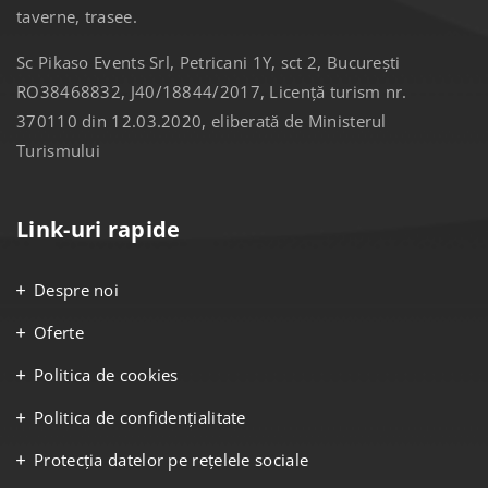
Vacanța pe yacht Pikasea este un mix perfect echilibrat
între accesibilitate și experiență fabuloasă, corectă. Pur și
simplu știm tot ceea ce ai nevoie pentru o vacanță cu
adevărat fabuloasă - locuri, experiențe, localnici, golfuri,
taverne, trasee.
Sc Pikaso Events Srl, Petricani 1Y, sct 2, București
RO38468832, J40/18844/2017, Licență turism nr.
370110 din 12.03.2020, eliberată de Ministerul
Turismului
Link-uri rapide
Despre noi
Oferte