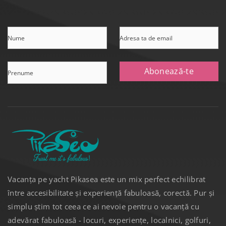
Nume
Prenume
Adresa ta de email
Abonează-te