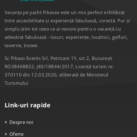
Vacanța pe yacht Pikasea este un mix perfect echilibrat
între accesibilitate și experiență fabuloasă, corectă. Pur și
simplu știm tot ceea ce ai nevoie pentru o vacanță cu
adevărat fabuloasă - locuri, experiențe, localnici, golfuri,
taverne, trasee.
Sc Pikaso Events Srl, Petricani 1Y, sct 2, București
RO38468832, J40/18844/2017, Licență turism nr.
370110 din 12.03.2020, eliberată de Ministerul
Turismului
Link-uri rapide
Despre noi
Oferte