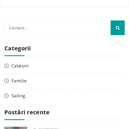
C
a
u
Categorii
t
ă
d
Calatorii
u
p
Familie
ă
:
Sailing
Postări recente