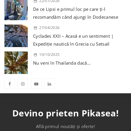
22/07/2026
De ce Lipsi e primul loc pe care ți-l
recomandăm când ajungi în Dodecanese
27/04/2026
Cyclades XXII – Acasă e un sentiment |
Expediție nautică în Grecia cu Setsail
10/10/2025
Nu veni în Thailanda dacă…
Devino prieten Pikasea!
Află primul noutăți și oferte!