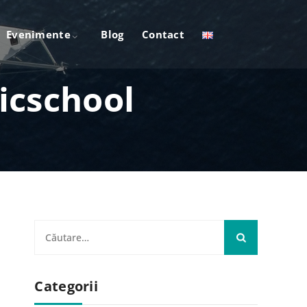
Evenimente
Blog
Contact
ticschool
C
a
u
Categorii
t
ă