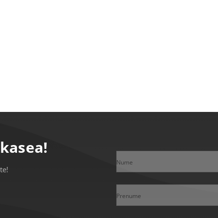
ikasea!
Nume
te!
Prenume