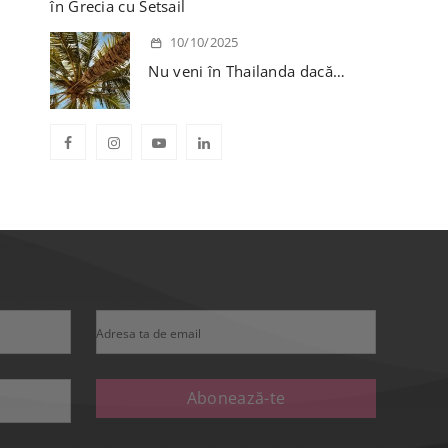
în Grecia cu Setsail
10/10/2025
Nu veni în Thailanda dacă…
Adresa ta de email
Abonează-te