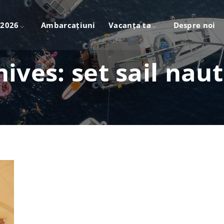
 2026
Ambarcațiuni
Vacanța ta
Despre noi
hives:
set sail nau