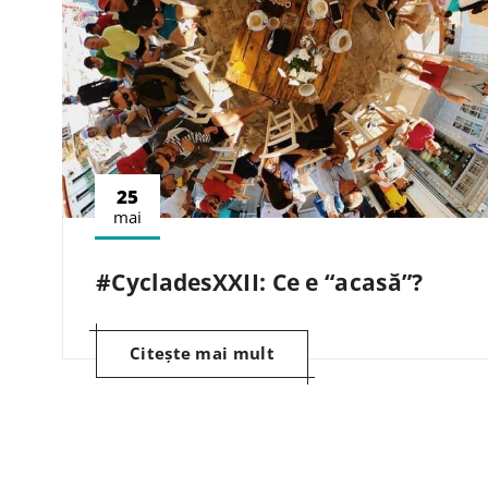
25
mai
#CycladesXXII: Ce e “acasă”​?
Citește mai mult