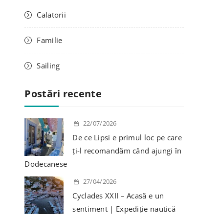
d
Calatorii
u
p
Familie
ă
:
Sailing
Postări recente
22/07/2026
De ce Lipsi e primul loc pe care
ți-l recomandăm când ajungi în
Dodecanese
27/04/2026
Cyclades XXII – Acasă e un
sentiment | Expediție nautică