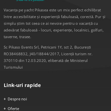
Vacanța pe yacht Pikasea este un mix perfect echilibrat
între accesibilitate și experiență fabuloasă, corectă. Pur și
simplu știm tot ceea ce ai nevoie pentru o vacanță cu
adevărat fabuloasă - locuri, experiențe, localnici, golfuri,
taverne, trasee.
Sc Pikaso Events Srl, Petricani 1Y, sct 2, București
RO38468832, J40/18844/2017, Licență turism nr.
370110 din 12.03.2020, eliberată de Ministerul
Turismului
Link-uri rapide
Despre noi
Oferte