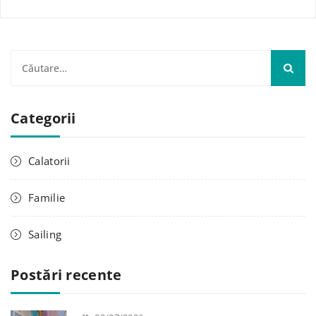
C
a
u
Categorii
t
ă
d
Calatorii
u
p
Familie
ă
:
Sailing
Postări recente