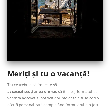
Meriți și tu o vacanță!
Tot ce trebuie să faci este
să
accesezi secțiunea
oferte
,
să îți alegi formatul de
vacanță adecvat și potrivit dorințelor tale și să ceri o
ofertă personalizată completând formularul din josul