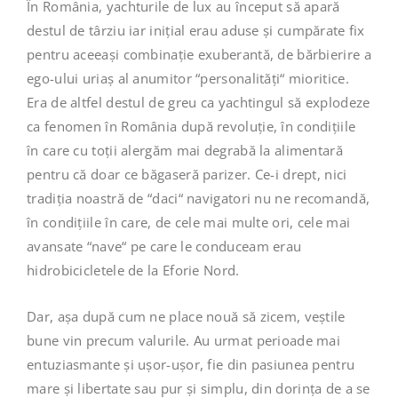
În România, yachturile de lux au început să apară
destul de târziu iar inițial erau aduse și cumpărate fix
pentru aceeași combinație exuberantă, de bărbierire a
ego-ului uriaș al anumitor “personalități“ mioritice.
Era de altfel destul de greu ca yachtingul să explodeze
ca fenomen în România după revoluție, în condițiile
în care cu toții alergăm mai degrabă la alimentară
pentru că doar ce băgaseră parizer. Ce-i drept, nici
tradiția noastră de “daci“ navigatori nu ne recomandă,
în condițiile în care, de cele mai multe ori, cele mai
avansate “nave“ pe care le conduceam erau
hidrobicicletele de la Eforie Nord.
Dar, așa după cum ne place nouă să zicem, veștile
bune vin precum valurile. Au urmat perioade mai
entuziasmante și ușor-ușor, fie din pasiunea pentru
mare și libertate sau pur și simplu, din dorința de a se