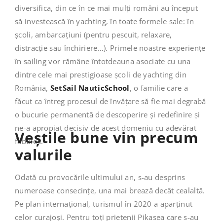
diversifica, din ce în ce mai mulți români au început
să investească în yachting, în toate formele sale: în
școli, ambarcațiuni (pentru pescuit, relaxare,
distracție sau închiriere…). Primele noastre experiențe
în sailing vor rămâne întotdeauna asociate cu una
dintre cele mai prestigioase școli de yachting din
România,
SetSail NauticSchool
, o familie care a
făcut ca întreg procesul de învățare să fie mai degrabă
o bucurie permanentă de descoperire și redefinire și
ne-a apropiat decisiv de acest domeniu cu adevărat
Veștile bune vin precum
fabulos.
valurile
Odată cu provocările ultimului an, s-au desprins
numeroase consecințe, una mai brează decât cealaltă.
Pe plan internațional, turismul în 2020 a aparținut
celor curajoși. Pentru toți prietenii Pikasea care s-au