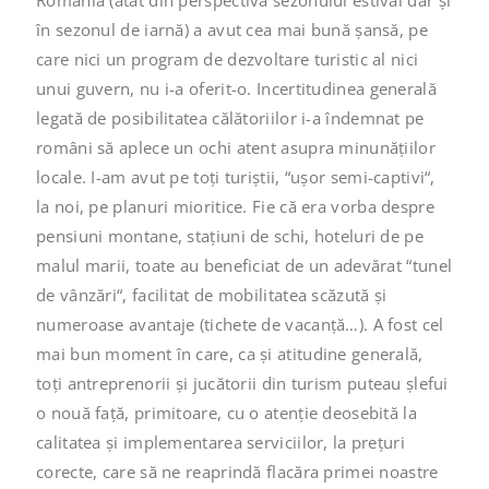
România (atât din perspectiva sezonului estival dar și
în sezonul de iarnă) a avut cea mai bună șansă, pe
care nici un program de dezvoltare turistic al nici
unui guvern, nu i-a oferit-o. Incertitudinea generală
legată de posibilitatea călătoriilor i-a îndemnat pe
români să aplece un ochi atent asupra minunățiilor
locale. I-am avut pe toți turiștii, “ușor semi-captivi“,
la noi, pe planuri mioritice. Fie că era vorba despre
pensiuni montane, stațiuni de schi, hoteluri de pe
malul marii, toate au beneficiat de un adevărat “tunel
de vânzări“, facilitat de mobilitatea scăzută și
numeroase avantaje (tichete de vacanță…). A fost cel
mai bun moment în care, ca și atitudine generală,
toți antreprenorii și jucătorii din turism puteau șlefui
o nouă față, primitoare, cu o atenție deosebită la
calitatea și implementarea serviciilor, la prețuri
corecte, care să ne reaprindă flacăra primei noastre