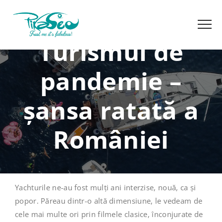
Turismul de
pandemie –
șansa ratată a
României
Yachturile ne-au fost mulți ani interzise, nouă, ca și
popor. Păreau dintr-o altă dimensiune, le vedeam de
cele mai multe ori prin filmele clasice, înconjurate de