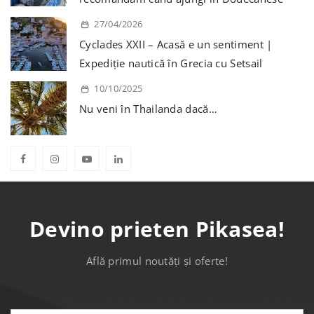
27/04/2026
Cyclades XXII – Acasă e un sentiment |
Expediție nautică în Grecia cu Setsail
10/10/2025
Nu veni în Thailanda dacă…
Devino prieten Pikasea!
Află primul noutăți și oferte!