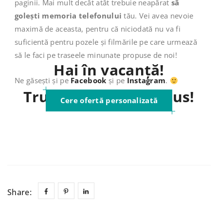
paginii. Mai mult decât atât trebuie neapărat
să
golești memoria telefonului
tău. Vei avea nevoie
maximă de aceasta, pentru că niciodată nu va fi
suficientă pentru pozele și filmările pe care urmează
să le faci pe traseele minunate propuse de noi!
Hai în vacanță!
Ne găsești și pe
Facebook
și pe
Instagram
.
Trust me, it’s fabulous!
Cere ofertă personalizată
Share: