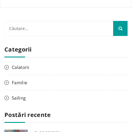
C
a
u
Categorii
t
ă
d
Calatorii
u
p
Familie
ă
:
Sailing
Postări recente