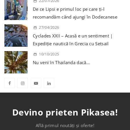
22/07/2026
De ce Lipsi e primul loc pe care ți-l
recomandăm când ajungi în Dodecanese
27/04/2026
Cyclades XXII – Acasă e un sentiment |
Expediție nautică în Grecia cu Setsail
10/10/2025
Nu veni în Thailanda dacă…
Devino prieten Pikasea!
Află primul noutăți și oferte!