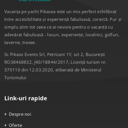
Vacanța pe yacht Pikasea este un mix perfect echilibrat
între accesibilitate și experiență fabuloasă, corectă. Pur și
simplu știm tot ceea ce ai nevoie pentru o vacanță cu
adevărat fabuloasă - locuri, experiențe, localnici, golfuri,
taverne, trasee.
Sc Pikaso Events Srl, Petricani 1Y, sct 2, București
RO38468832, J40/18844/2017, Licență turism nr.
370110 din 12.03.2020, eliberată de Ministerul
Turismului
Link-uri rapide
Despre noi
Oferte