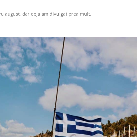
tru august, dar deja am divulgat prea mult.