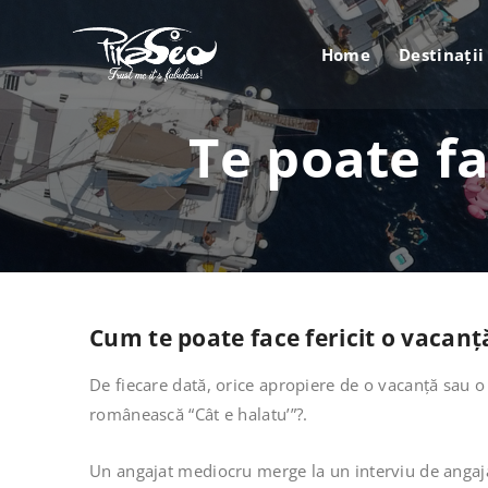
Home
Destinații
Te poate fa
Cum te poate face fericit o vacanț
De fiecare dată, orice apropiere de o vacanță sau o 
românească “Cât e halatu’”?.
Un angajat mediocru merge la un interviu de angajar