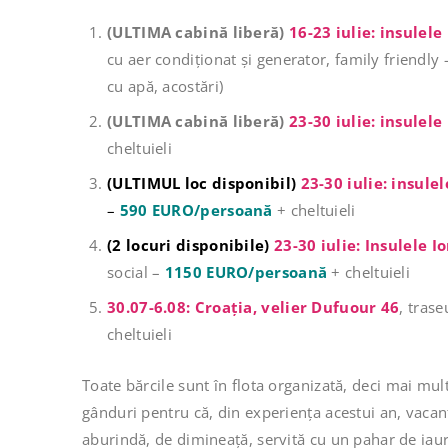
(ULTIMA cabină liberă)
16-23 iulie: insulele
cu aer condiționat și generator, family friendly
cu apă, acostări)
(ULTIMA cabină liberă)
23-30 iulie: insulele
cheltuieli
(ULTIMUL loc disponibil)
23-30 iulie: insulel
–
590 EURO/persoană
+ cheltuieli
(2 locuri disponibile)
23-30 iulie:
Insulele I
social –
1150 EURO/persoană
+ cheltuieli
30.07-6.08:
Croația, velier Dufuour 46
, tras
cheltuieli
Toate bărcile sunt în flota organizată, deci mai mul
gânduri pentru că, din experiența acestui an, vacan
aburindă, de dimineață, servită cu un pahar de iaur