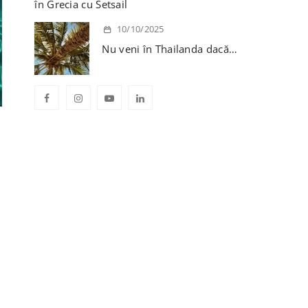
în Grecia cu Setsail
10/10/2025
Nu veni în Thailanda dacă…