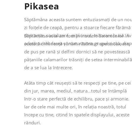
Pikasea
Săptămâna aceasta suntem entuziasmați de un nou gr
zi foițele de ceapă, pentru a stoarce fiecare fărâmă 
distracție, socializare, explorare, mâncare bună. A
Săptămâna asta am fost în insulele Saronice iar în
odată cu răbdarea și maturitatea grupului tău, dispu
această dimineață vânăm răsărituri spectaculoase,
de pus pe rană și delfini dornici să ne povestească
pățaniile calamarilor trăsniți de setea interminabilă
de a se lua la întrecere.
Atâta timp cât reușești să te respecți pe tine, pe cei
din jur, marea, mediul, natura…totul se întâmplă
într-o stare perfectă de echilibru, pace și armonie.
Iar de cele mai multe ori, în relația noastră, totul
începe cu tine, citind în spatele displayului, aceste
rânduri.