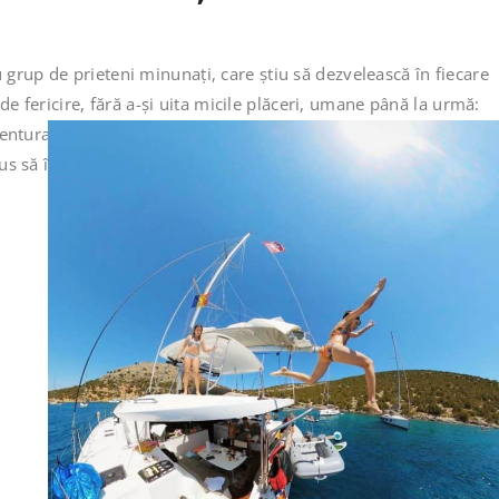
up de prieteni minunați, care știu să dezvelească în fiecare
de fericire, fără a-și uita micile plăceri, umane până la urmă:
ventura necontenită a unei vacanțe fabuloase Pikasea vine
s să îmbrățișeze fericirea.