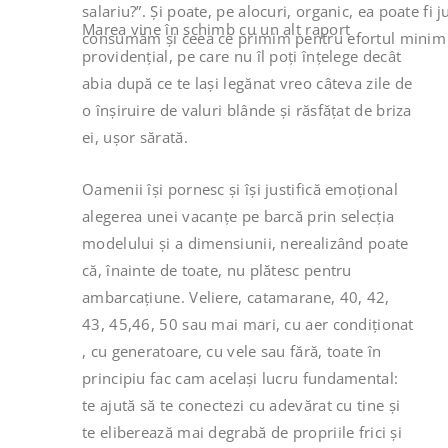
salariu?”. Și poate, pe alocuri, organic, ea poate fi
Marea vine în schimb cu un alt raport
consumăm și ceea ce primim pentru efortul minim
providențial, pe care nu îl poți înțelege decât
abia după ce te lași legănat vreo câteva zile de
o înșiruire de valuri blânde și răsfățat de briza
ei, ușor sărată.
Oamenii își pornesc și își justifică emoțional
alegerea unei vacanțe pe barcă prin selecția
modelului și a dimensiunii, nerealizând poate
că, înainte de toate, nu plătesc pentru
ambarcațiune. Veliere, catamarane, 40, 42,
43, 45,46, 50 sau mai mari, cu aer condiționat
, cu generatoare, cu vele sau fără, toate în
principiu fac cam același lucru fundamental:
te ajută să te conectezi cu adevărat cu tine și
te eliberează mai degrabă de propriile frici și