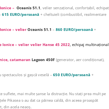
 Ionice –
Oceanis 51.1
, velier senzațional, confortabil, echipat
 –
615 EURO/persoană
+ cheltuieli (combustibil, realimentare
 Ionice – velier
Oceanis 51.1
–
860
EURO/persoană
+
e Ionice – velier velier Hanse 45 2022
, echipaj multinațional
onice, catamaran
Lagoon 450F
(generator, aer condiționat),
eu spectaculos și gașcă veselă –
650 EURO/persoană
+
te suflete, mai multe șanse la distracție. Nu stați prea mult pe
țele Pikasea s-au dat ca pâinea caldă, din aceea proaspăt
t, din acela neaoș.