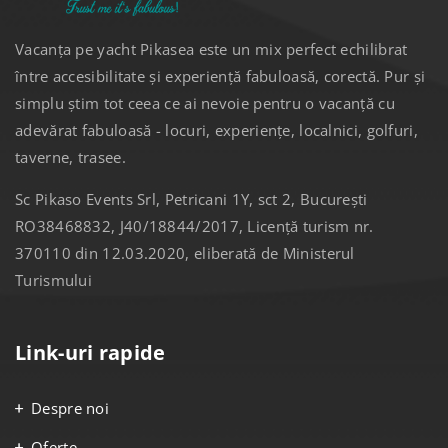
Vacanța pe yacht Pikasea este un mix perfect echilibrat
între accesibilitate și experiență fabuloasă, corectă. Pur și
simplu știm tot ceea ce ai nevoie pentru o vacanță cu
adevărat fabuloasă - locuri, experiențe, localnici, golfuri,
taverne, trasee.
Sc Pikaso Events Srl, Petricani 1Y, sct 2, București
RO38468832, J40/18844/2017, Licență turism nr.
370110 din 12.03.2020, eliberată de Ministerul
Turismului
Link-uri rapide
Despre noi
Oferte