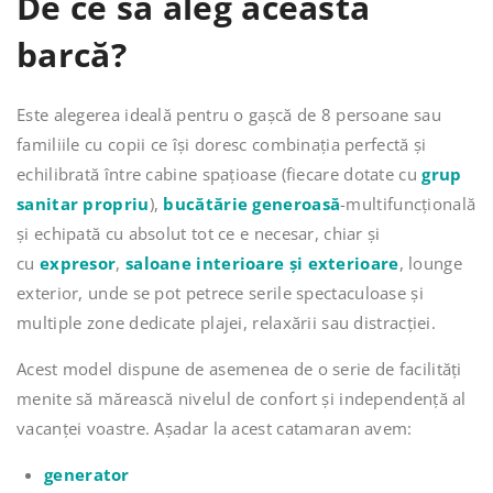
De ce să aleg această
barcă?
Este alegerea ideală pentru o gașcă de 8 persoane sau
familiile cu copii ce își doresc combinația perfectă și
echilibrată între cabine spațioase (fiecare dotate cu
grup
sa
nitar
propriu
),
bucătărie generoasă
-multifuncțională
și echipată cu absolut tot ce e necesar, chiar și
cu
expresor
,
saloa
ne i
nterioare și exterioare
, lounge
exterior, unde se pot petrece serile spectaculoase și
multiple zone dedicate plajei, relaxării sau distracției.
Acest model dispune de asemenea de o serie de facilități
menite să mărească nivelul de confort și independență al
vacanței voastre. Așadar la acest catamaran avem:
generator