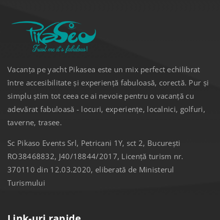
Vacanța pe yacht Pikasea este un mix perfect echilibrat
între accesibilitate și experiență fabuloasă, corectă. Pur și
simplu știm tot ceea ce ai nevoie pentru o vacanță cu
adevărat fabuloasă - locuri, experiențe, localnici, golfuri,
taverne, trasee.
Sc Pikaso Events Srl, Petricani 1Y, sct 2, București
RO38468832, J40/18844/2017, Licență turism nr.
370110 din 12.03.2020, eliberată de Ministerul
Turismului
Link-uri rapide