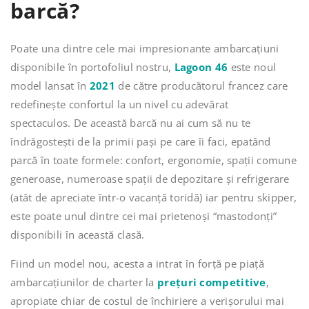
barcă?
Poate una dintre cele mai impresionante ambarcațiuni
disponibile în portofoliul nostru,
Lagoon 46
este noul
model lansat în
2021
de către producătorul francez care
redefinește confortul la un nivel cu adevărat
spectaculos.
De această barcă nu ai cum să nu te
îndrăgostești de la primii pași pe care îi faci, epatând
parcă în toate formele: confort, ergonomie, spații comune
generoase, numeroase spații de depozitare și refrigerare
(atât de apreciate într-o vacanță toridă) iar pentru skipper,
este poate unul dintre cei mai prietenoși “mastodonți”
disponibili în această clasă.
Fiind un model nou, acesta a intrat în forță pe piață
ambarcațiunilor de charter la
prețuri competitive
,
apropiate chiar de costul de închiriere a verișorului mai